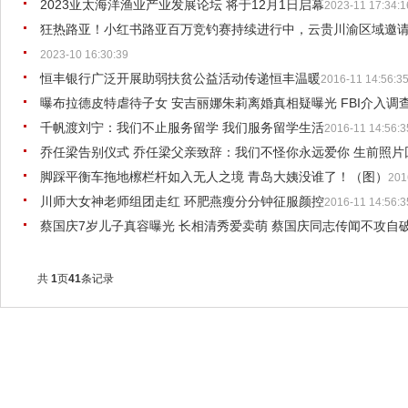
2023亚太海洋渔业产业发展论坛 将于12月1日启幕
2023-11 17:34:1
狂热路亚！小红书路亚百万竞钓赛持续进行中，云贵川渝区域邀
2023-10 16:30:39
恒丰银行广泛开展助弱扶贫公益活动传递恒丰温暖
2016-11 14:56:3
曝布拉德皮特虐待子女 安吉丽娜朱莉离婚真相疑曝光 FBI介入调
千帆渡刘宁：我们不止服务留学 我们服务留学生活
2016-11 14:56:3
乔任梁告别仪式 乔任梁父亲致辞：我们不怪你永远爱你 生前照片
脚踩平衡车拖地檫栏杆如入无人之境 青岛大姨没谁了！（图）
201
川师大女神老师组团走红 环肥燕瘦分分钟征服颜控
2016-11 14:56:3
蔡国庆7岁儿子真容曝光 长相清秀爱卖萌 蔡国庆同志传闻不攻自
共
1
页
41
条记录