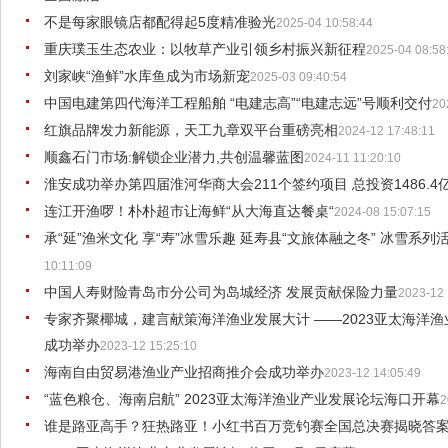
不是每家眼镜店都配得起5度精准验光
2025-04 10:58:44
重庆璞玉生态农业：以牧草产业引领乡村振兴新征程
2025-04 08:58
刘家峡“渔鲜”水库鱼成为市场新宠
2025-03 09:40:54
中国电建第四代海洋工程船舶 “电建志高”“电建志远”号顺利交付
20
红旗品牌发力新能源，天工九章双平台重磅亮相
2024-12 17:48:11
顺鑫石门市场:解锁企业潜力,共创温馨蓝图
2024-11 11:20:10
淮安成功举办第四届淮河华商大会211个签约项目 总投资1486.4
连江开渔啰！朴朴超市让海鲜“从大海直达餐桌“
2024-08 15:07:15
承“延”渔米文化 享“寿”冰雪乐趣 延寿县“文旅体融之冬” 冰雪系
10:11:09
中国人寿财险青岛市分公司为岛城经济 发展贡献保险力量
2023-12 
专家齐聚椰城，建言献策海洋渔业发展大计 ——2023亚太海洋
成功举办
2023-12 15:25:10
海南自由贸易港渔业产业招商推介会成功举办
2023-12 14:05:49
“蓝色粮仓、海南启航” 2023亚太海洋渔业产业发展论坛海口开幕
2
谁是路亚高手？狂热路亚！小红书百万竞钓赛全国总决赛揭晓答