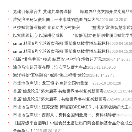
党建引领聚合力 共建共享传温情——顺鑫农品党支部开展党建品
淮安浪里马队徽出圈，一座水城的热血与烟火气
2026-06 13:25:01
科技赋能蟹业提质 青春助力乡村振兴 —— “蟹满塘”聚焦智慧水
以实践践初心 以深耕促成长 ——“智蟹无忧”创新创业项目赋能学
smart精灵6号全球首次亮相 重塑豪华掀背轿车新标杆
2026-04 16:5
smart精灵6号全球首次亮相 重塑豪华掀背轿车新标杆
2026-04 15:3
创新 “养龟共富” 模式 皖西农户户均年增收超万元
2026-04 14:26:25
浪你马淮超开赛在即，淮安区队蓄力备战
2025-11 19:59:50
海洋科创“五链融合” 赋能“海上福州”建设
2025-10 14:22:45
市场地位声明：龙王恨 钓鱼饵全国销量第一
2025-10 10:41:28
首届“仙龙论见”盛大启幕 共绘世界乡村复兴新画卷
2025-10 12:05:4
首届“仙龙论见”盛大启幕，共绘世界乡村复兴新画卷
2025-09 16:18:
市场地位声明：江苏深蓝·博瑞克BREAKER，中国南极磷虾大王
2
市场地位声明：西部风，窝料全国销量第一、窝料领导者
2025-06 
【国家级平台启动】中国食品土畜进出口商会植物基食品分会成
全面激活！
2025-05 20:18:21